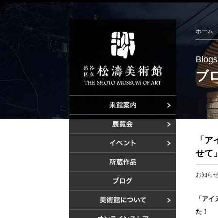
ホーム
Blogs
ブ
ご利用案内
アクセス
開催中の展
「ア
これからの
これからの
せて
過去の展覧
美術教室
お知ら
過去のイベ
「アイ
設計者 白
た！
建設計画か