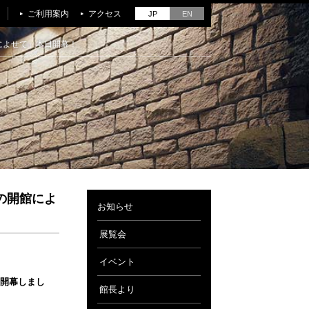
ご利用案内
アクセス
JP
EN
によせて」本日開幕！
の開館によ
お知らせ
展覧会
イベント
開幕しまし
館長より