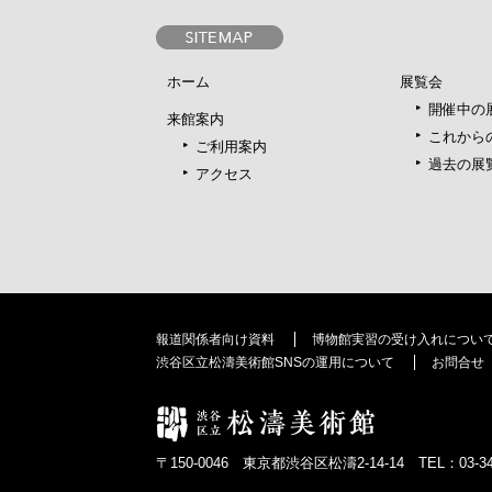
ホーム
展覧会
開催中の
来館案内
これから
ご利用案内
過去の展
アクセス
報道関係者向け資料
博物館実習の受け入れについ
渋谷区立松濤美術館SNSの運用について
お問合せ
〒150-0046 東京都渋谷区松濤2-14-14 TEL：03-346