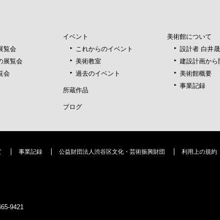
イベント
美術館について
展覧会
これからのイベント
設計者 白井
の展覧会
美術教室
建設計画から
覧会
過去のイベント
美術館概要
事業記録
所蔵作品
ブログ
て
事業記録
公益財団法人渋谷区文化・芸術振興財団
利用上の規約
5-9421