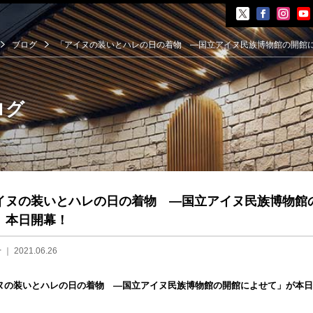
ブログ
「アイヌの装いとハレの日の着物 —国立アイヌ民族博物館の開館
ログ
覧会
イヌの装いとハレの日の着物 —国立アイヌ民族博物館
展覧会
イベント
」本日開幕！
会
せ
｜ 2021.06.26
ント
ヌの装いとハレの日の着物 —国立アイヌ民族博物館の開館によせて」が本日
井晟一
ら開館まで