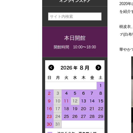
202
美術館概要
を紹介
事業記録
樹皮衣
ㇷ゚(
本日開館
開館時間 10:00〜18:00
華やか