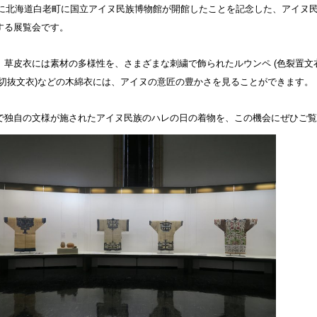
0年に北海道白老町に国立アイヌ民族博物館が開館したことを記念した、アイヌ
する展覧会です。
、草皮衣には素材の多様性を、さまざまな刺繍で飾られたルウンペ (色裂置文
白布切抜文衣)などの木綿衣には、アイヌの意匠の豊かさを見ることができます。
で独自の文様が施されたアイヌ民族のハレの日の着物を、この機会にぜひご覧