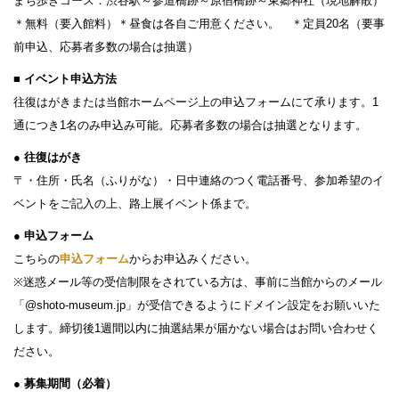
まち歩きコース：渋谷駅～参道橋跡～原宿橋跡～東郷神社（現地解散）
＊無料（要入館料）＊昼食は各自ご用意ください。 ＊定員20名（要事
前申込、応募者多数の場合は抽選）
■ イベント申込方法
往復はがきまたは当館ホームページ上の申込フォームにて承ります。1
通につき1名のみ申込み可能。応募者多数の場合は抽選となります。
● 往復はがき
〒・住所・氏名（ふりがな）・日中連絡のつく電話番号、参加希望のイ
ベントをご記入の上、路上展イベント係まで。
● 申込フォーム
こちらの
申込フォーム
からお申込みください。
※迷惑メール等の受信制限をされている方は、事前に当館からのメール
「@shoto-museum.jp」が受信できるようにドメイン設定をお願いいた
します。締切後1週間以内に抽選結果が届かない場合はお問い合わせく
ださい。
● 募集期間（必着）