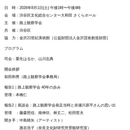
日 時：2026年8月1日(土) 午後1時〜午後4時
会 場：渋谷区文化総合センター大和田 さくらホール
主 催：路上観察学会
共 催：渋谷区
協 力：金沢21世紀美術館［公益財団法人金沢芸術創造財団］
プログラム
司会：栗生はるか、山川志典
開会挨拶
前田和男（路上観察学会事務局）
報告1｜路上観察学会 40年の歩み
登壇：本橋仁
報告2｜座談会：路上観察学会発足当時と赤瀬川原平さんの思い出
登壇 ：藤森照信、南伸坊、林丈二、松田哲夫
聞き手：中島晴矢（アーティスト）
惠谷浩子（奈良文化財研究所景観研究室）