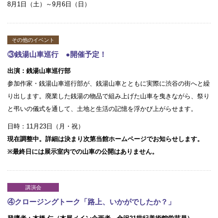
8月1日（土）～9月6日（日）
その他のイベント
③銭湯山車巡行 ●開催予定！
出演：銭湯山車巡行部
参加作家・銭湯山車巡行部が、銭湯山車とともに実際に渋谷の街へと繰
り出します。廃業した銭湯の物品で組み上げた山車を曳きながら、祭り
と弔いの儀式を通して、土地と生活の記憶を浮かび上がらせます。
日時：11月23日（月・祝）
現在調整中。詳細は決まり次第当館ホームページでお知らせします。
※最終日には展示室内での山車の公開はありません。
講演会
④クロージングトーク「路上、いかがでしたか？」