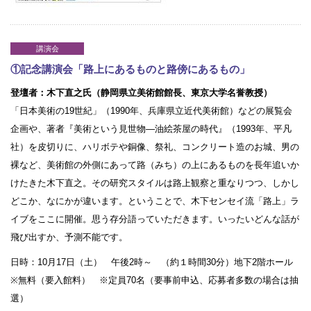
講演会
①記念講演会「路上にあるものと路傍にあるもの」
登壇者：木下直之氏（静岡県立美術館館長、東京大学名誉教授）
「日本美術の19世紀」（1990年、兵庫県立近代美術館）などの展覧会
企画や、著者『美術という見世物―油絵茶屋の時代』（1993年、平凡
社）を皮切りに、ハリボテや銅像、祭礼、コンクリート造のお城、男の
裸など、美術館の外側にあって路（みち）の上にあるものを長年追いか
けたきた木下直之。その研究スタイルは路上観察と重なりつつ、しかし
どこか、なにかが違います。ということで、木下センセイ流「路上」ラ
イブをここに開催。思う存分語っていただきます。いったいどんな話が
飛び出すか、予測不能です。
日時：10月17日（土） 午後2時～ （約１時間30分）地下2階ホール
※無料（要入館料） ※定員70名（要事前申込、応募者多数の場合は抽
選）