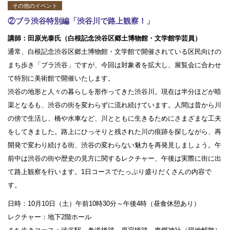
その他のイベント
②ブラ渋谷特別編「渋谷川で路上観察！」
講師：田原光泰氏（白根記念渋谷区郷土博物館・文学館学芸員）
通常、白根記念渋谷区郷土博物館・文学館で開催されている区民向けの
まち歩き「ブラ渋谷」ですが、今回は対象者を拡大し、展覧会に合わせ
て特別に美術館で開催いたします。
渋谷の地形と人々の暮らしを形作ってきた渋谷川。現在は半分ほどが暗
渠となるも、渋谷の街を変わらずに流れ続けています。人間は昔から川
の傍で生活し、橋や水車など、川とともに生きるためにさまざまな工夫
をしてきました。路上にひっそりと残された川の痕跡を探しながら、再
開発で変わり続ける街、渋谷の変わらない魅力を再発見しましょう。午
前中は渋谷の街や歴史の見方に関するレクチャー、午後は実際に街に出
て路上観察を行います。1日コースでたっぷり盛りだくさんの内容で
す。
日時：10月10日（土）午前10時30分～午後4時（昼食休憩あり）
レクチャー：地下2階ホール