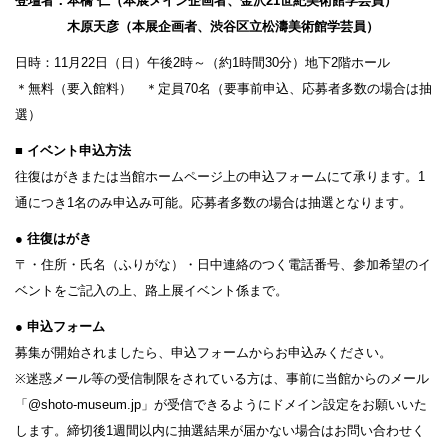
登壇者：本橋 仁（本展メイン企画者、金沢21世紀美術館学芸員）
木原天彦（本展企画者、渋谷区立松濤美術館学芸員）
日時：11月22日（日）午後2時～（約1時間30分）地下2階ホール
＊無料（要入館料） ＊定員70名（要事前申込、応募者多数の場合は抽
選）
■ イベント申込方法
往復はがきまたは当館ホームページ上の申込フォームにて承ります。1
通につき1名のみ申込み可能。応募者多数の場合は抽選となります。
● 往復はがき
〒・住所・氏名（ふりがな）・日中連絡のつく電話番号、参加希望のイ
ベントをご記入の上、路上展イベント係まで。
● 申込フォーム
募集が開始されましたら、申込フォームからお申込みください。
※迷惑メール等の受信制限をされている方は、事前に当館からのメール
「@shoto-museum.jp」が受信できるようにドメイン設定をお願いいた
します。締切後1週間以内に抽選結果が届かない場合はお問い合わせく