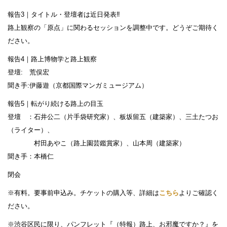
報告3｜タイトル・登壇者は近日発表‼️
路上観察の「原点」に関わるセッションを調整中です。どうぞご期待く
ださい。
報告4｜路上博物学と路上観察
登壇: 荒俣宏
聞き手:伊藤遊（京都国際マンガミュージアム）
報告5｜転がり続ける路上の目玉
登壇 ：石井公二（片手袋研究家）、板坂留五（建築家）、三土たつお
（ライター）、
村田あやこ（路上園芸鑑賞家）、山本周（建築家）
聞き手：本橋仁
閉会
※有料。要事前申込み。チケットの購入等、詳細は
こちら
よりご確認く
ださい。
※渋谷区民に限り、パンフレット『（特報）路上、お邪魔ですか？』を