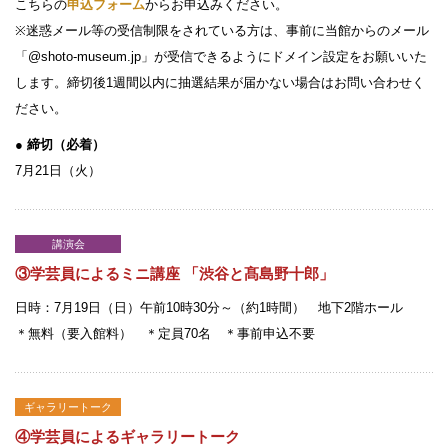
こちらの
申込フォーム
からお申込みください。
※迷惑メール等の受信制限をされている方は、事前に当館からのメール
「@shoto-museum.jp」が受信できるようにドメイン設定をお願いいた
します。締切後1週間以内に抽選結果が届かない場合はお問い合わせく
ださい。
● 締切（必着）
7月21日（火）
講演会
③学芸員によるミニ講座 「渋谷と髙島野十郎」
日時：7月19日（日）午前10時30分～（約1時間） 地下2階ホール
＊無料（要入館料） ＊定員70名 ＊事前申込不要
ギャラリートーク
④学芸員によるギャラリートーク