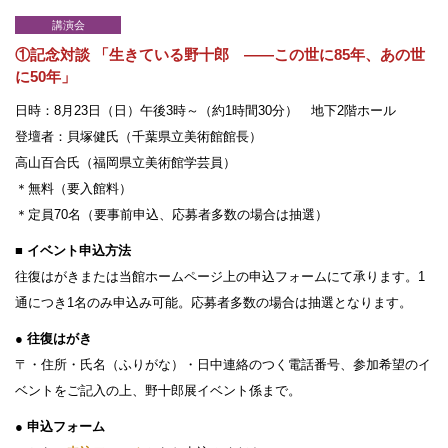
講演会
①記念対談 「生きている野十郎 ——この世に85年、あの世
に50年」
日時：8月23日（日）午後3時～（約1時間30分） 地下2階ホール
設計者 白井晟一
登壇者：貝塚健氏（千葉県立美術館館長）
建設計画から開館まで
高山百合氏（福岡県立美術館学芸員）
美術館概要
＊無料（要入館料）
事業記録
＊定員70名（要事前申込、応募者多数の場合は抽選）
■ イベント申込方法
往復はがきまたは当館ホームページ上の申込フォームにて承ります。1
通につき1名のみ申込み可能。応募者多数の場合は抽選となります。
● 往復はがき
〒・住所・氏名（ふりがな）・日中連絡のつく電話番号、参加希望のイ
ベントをご記入の上、野十郎展イベント係まで。
● 申込フォーム