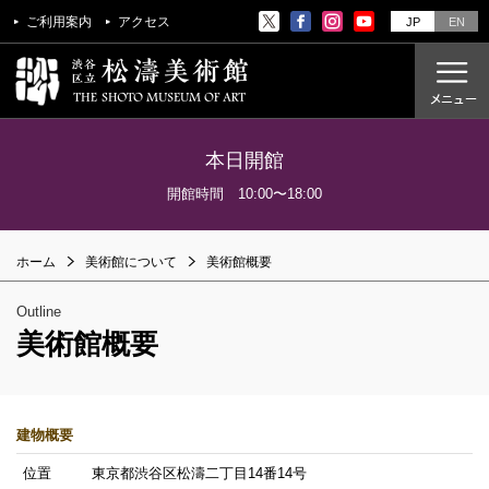
ご利用案内
アクセス
JP
EN
本日開館
ご利用案内
開館時間 10:00〜18:00
アクセス
ホーム
美術館について
美術館概要
開催中の展覧会
これからの展覧会
Outline
過去の展覧会
美術館概要
これからのイベント
美術教室
建物概要
過去のイベント
位置
東京都渋谷区松濤二丁目14番14号