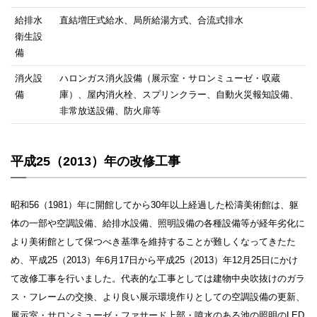
給排水
直結増圧式給水、局所給湯方式、合流式排水
衛生設
備
消火設
ハロンガス消火設備（展示室・サロンミューゼ・収蔵
備
庫）、屋内消火栓、スプリンクラー、自動火災報知設備、
非常放送設備、防火扉等
平成25（2013）年の改修工事
昭和56（1981）年に開館してから30年以上経過した松濤美術館は、躯
体の一部や空調設備、給排水設備、照明設備の各種設備等が経年劣化に
より美術館として保つべき基準を維持することが難しくなってきたた
め、平成25（2013）年6月17日から平成25（2013）年12月25日にかけ
て改修工事を行いました。代表的な工事としては建物中央吹抜けのガラ
ス・フレームの交換、より良い展示環境作りとしての空調設備の更新、
展示室・サロンミューゼ・ファサード上部・噴水のある池の照明のLED