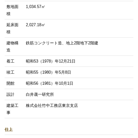
敷地面
1,034.57㎡
積
延床面
2,027.18㎡
積
設計者 白井晟一
建物構
鉄筋コンクリート造、地上2階地下2階建
建設計画から開館まで
造
美術館概要
事業記録
着工
昭和53（1978）年12月21日
竣工
昭和55（1980）年5月8日
開館
昭和56（1981）年10月1日
設計
白井晟一研究所
建築工
株式会社竹中工務店東京支店
事
仕上