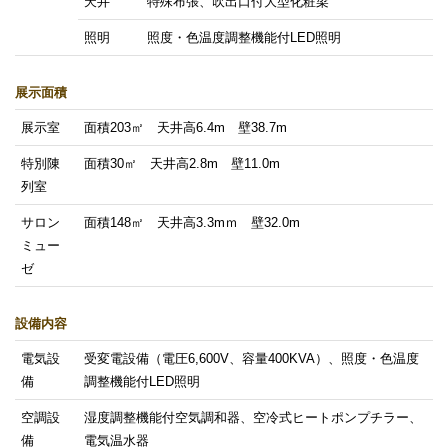
天井
特殊布張、吹出口付大型化粧梁
照明
照度・色温度調整機能付LED照明
展示面積
展示室
面積203㎡ 天井高6.4m 壁38.7m
特別陳
面積30㎡ 天井高2.8m 壁11.0m
列室
サロン
面積148㎡ 天井高3.3mｍ 壁32.0m
ミュー
ゼ
設備内容
電気設
受変電設備（電圧6,600V、容量400KVA）、照度・色温度
備
調整機能付LED照明
空調設
湿度調整機能付空気調和器、空冷式ヒートポンプチラー、
備
電気温水器