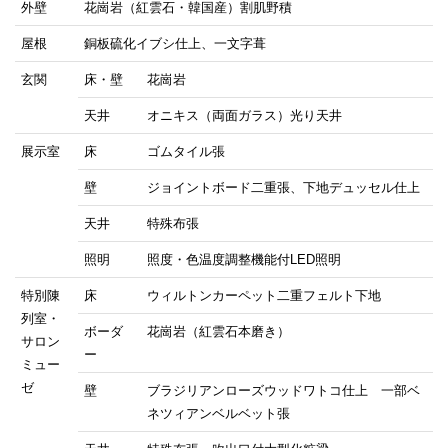
外壁
花崗岩（紅雲石・韓国産）割肌野積
屋根
銅板硫化イブシ仕上、一文字葺
玄関
床・壁
花崗岩
天井
オニキス（両面ガラス）光り天井
展示室
床
ゴムタイル張
壁
ジョイントボード二重張、下地デュッセル仕上
天井
特殊布張
照明
照度・色温度調整機能付LED照明
特別陳
床
ウィルトンカーペット二重フェルト下地
列室・
ボーダ
花崗岩（紅雲石本磨き）
サロン
ー
ミュー
ゼ
壁
ブラジリアンローズウッドワトコ仕上 一部ベ
ネツィアンベルベット張