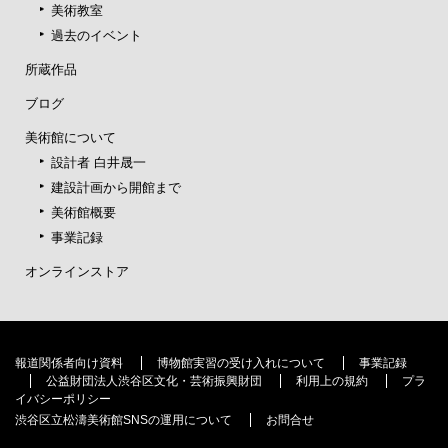
美術教室
過去のイベント
所蔵作品
ブログ
美術館について
設計者 白井晟一
建設計画から開館まで
美術館概要
事業記録
オンラインストア
報道関係者向け資料
博物館実習の受け入れについて
事業記録
公益財団法人渋谷区文化・芸術振興財団
利用上の規約
プラ
イバシーポリシー
渋谷区立松濤美術館SNSの運用について
お問合せ