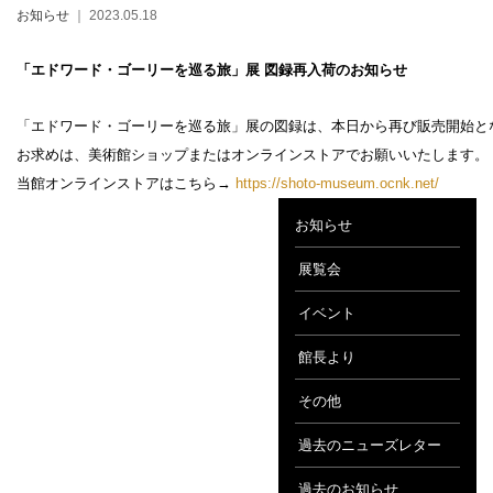
お知らせ
｜ 2023.05.18
「エドワード・ゴーリーを巡る旅」展 図録再入荷のお知らせ
「エドワード・ゴーリーを巡る旅」展の図録は、本日から再び販売開始と
設計者 白井晟一
お求めは、美術館ショップまたはオンラインストアでお願いいたします。
建設計画から開館まで
当館オンラインストアはこちら→
https://shoto-museum.ocnk.net/
美術館概要
事業記録
お知らせ
展覧会
イベント
館長より
その他
過去のニューズレター
過去のお知らせ