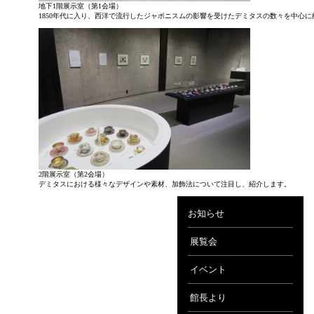
地下1階展示室（第1会場）
1850年代に入り、西洋で流行したジャポニスムの影響を受けたデミタスの数々を中心に
2階展示室（第2会場）
デミタスにおける様々なデザインや素材、加飾法について注目し、紹介します。
お知らせ
展覧会
イベント
館長より