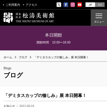
ご利用案内
アクセス
JP
EN
本日開館
ご利用案内
開館時間 10:00〜18:00
アクセス
ホーム
ブログ
「デミタスカップの愉しみ」展 本日開幕！
開催中の展覧会
これからの展覧会
Blogs
過去の展覧会
ブログ
これからのイベント
美術教室
「デミタスカップの愉しみ」展 本日開幕！
過去のイベント
お知らせ
｜ 2021.08.24