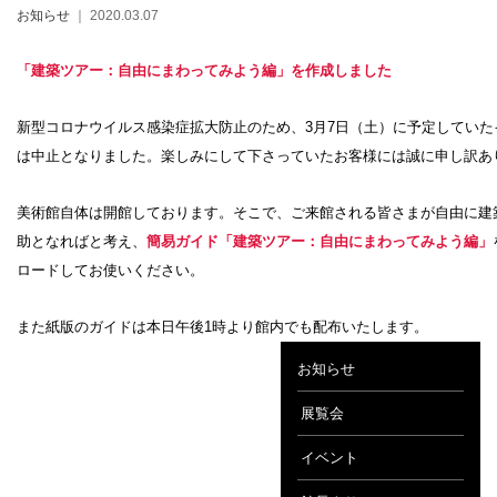
お知らせ
｜ 2020.03.07
「建築ツアー：自由にまわってみよう編」を作成しました
新型コロナウイルス感染症拡大防止のため、3月7日（土）に予定していた
設計者 白井晟一
は中止となりました。楽しみにして下さっていたお客様には誠に申し訳あ
建設計画から開館まで
美術館概要
美術館自体は開館しております。そこで、ご来館される皆さまが自由に建
事業記録
助となればと考え、
簡易ガイド「建築ツアー：自由にまわってみよう編」
ロードしてお使いください。
また紙版のガイドは本日午後1時より館内でも配布いたします。
お知らせ
展覧会
イベント