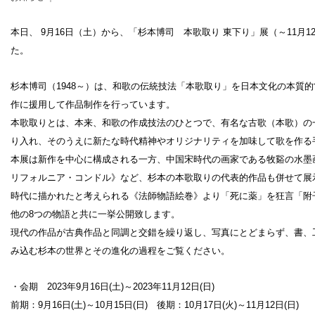
本日、 9月16日（土）から、「杉本博司 本歌取り 東下り」展（～11月
た。
設計者 白井晟一
杉本博司（1948～）は、和歌の伝統技法「本歌取り」を日本文化の本質
建設計画から開館まで
作に援用して作品制作を行っています。
美術館概要
本歌取りとは、本来、和歌の作成技法のひとつで、有名な古歌（本歌）の
事業記録
り入れ、そのうえに新たな時代精神やオリジナリティを加味して歌を作る
本展は新作を中心に構成される一方、中国宋時代の画家である牧谿の水墨
リフォルニア・コンドル》など、杉本の本歌取りの代表的作品も併せて展
時代に描かれたと考えられる《法師物語絵巻》より「死に薬」を狂言「附
他の8つの物語と共に一挙公開致します。
現代の作品が古典作品と同調と交錯を繰り返し、写真にとどまらず、書、
み込む杉本の世界とその進化の過程をご覧ください。
・会期 2023年9月16日(土)～2023年11月12日(日)
前期：9月16日(土)～10月15日(日) 後期：10月17日(火)～11月12日(日)