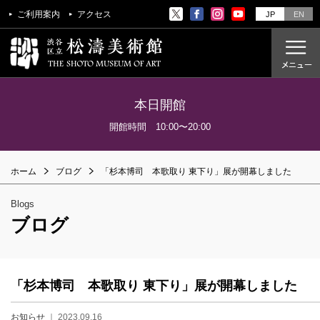
ご利用案内
アクセス
JP
EN
本日開館
ご利用案内
開館時間 10:00〜20:00
アクセス
ホーム
ブログ
「杉本博司 本歌取り 東下り」展が開幕しました
開催中の展覧会
これからの展覧会
Blogs
過去の展覧会
ブログ
これからのイベント
美術教室
「杉本博司 本歌取り 東下り」展が開幕しました
過去のイベント
お知らせ
｜ 2023.09.16