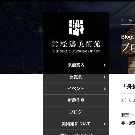
ホーム
Blogs
ブ
ご利用案内
アクセス
開催中の展
「舟
これからの
これからの
過去の展覧
美術教室
お知ら
過去のイベ
新型コ
界―展
設計者 白
建設計画か