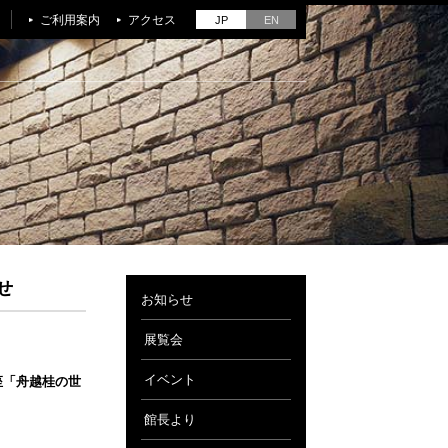
ご利用案内
アクセス
JP
EN
せ
お知らせ
展覧会
イベント
座「舟越桂の世
館長より