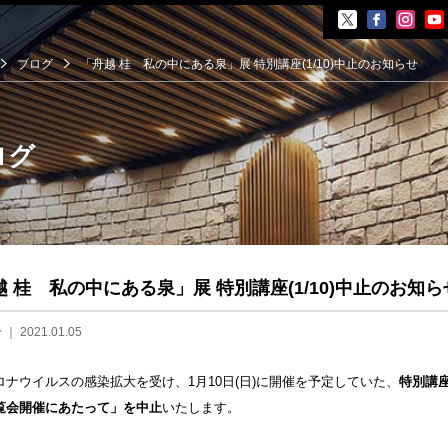
ブログ
「舟越 桂 私の中にある泉」展 特別講座(1/10)中止のお知らせ
ログ
覧会
越 桂 私の中にある泉」展 特別講座(1/10)中止のお知ら
展覧会
イベント
会
せ
｜ 2021.01.05
ント
ロナウイルスの感染拡大を受け、1月10日(日)に開催を予定していた、
特別講
覧会開催にあたって」を中止
いたします。
井晟一
ら開館まで