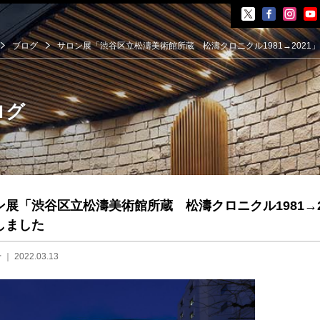
ブログ
サロン展「渋谷区立松濤美術館所蔵 松濤クロニクル1981→2021
ログ
覧会
ン展「渋谷区立松濤美術館所蔵 松濤クロニクル1981→2
展覧会
イベント
しました
会
せ
｜ 2022.03.13
ント
井晟一
ら開館まで