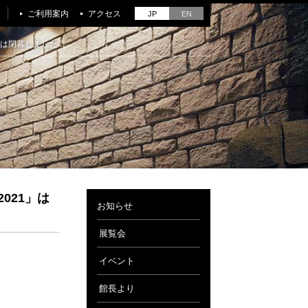
ご利用案内
アクセス
JP
EN
」は閉幕しました
021」は
お知らせ
展覧会
イベント
館長より