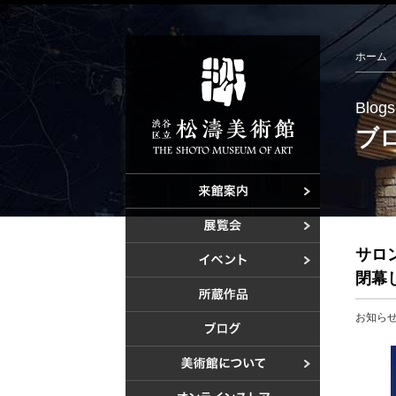
ホーム
Blogs
ブ
ご利用案内
アクセス
開催中の展
サロ
これからの
これからの
閉幕
過去の展覧
美術教室
お知ら
過去のイベ
設計者 白
建設計画か