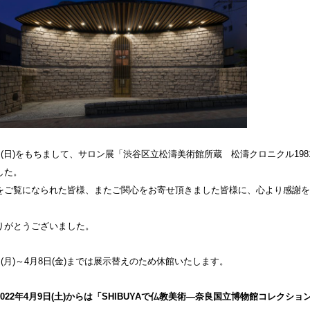
日(日)をもちまして、サロン展「渋谷区立松濤美術館所蔵 松濤クロニクル1981
した。
をご覧になられた皆様、またご関心をお寄せ頂きました皆様に、心より感謝を
りがとうございました。
日(月)～4月8日(金)までは展示替えのため休館いたします。
022年4月9日(土)からは「SHIBUYAで仏教美術―奈良国立博物館コレクシ