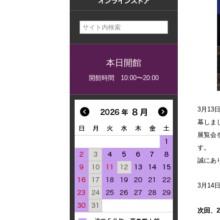
美術館概要
事業記録
本日開館
開館時間 10:00〜20:00
3月13
幕しま
展覧会
す。
誠にあ
3月14
次回、2