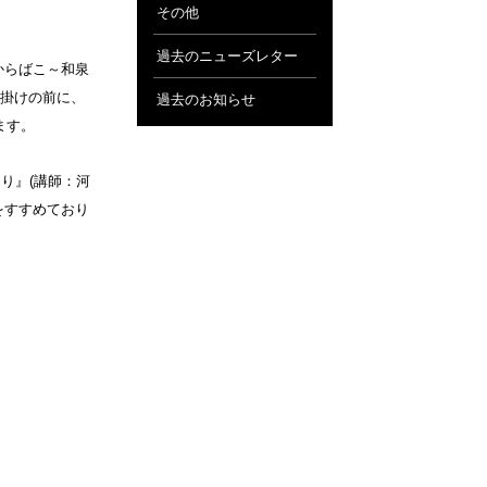
その他
過去のニューズレター
からばこ～和泉
掛けの前に、
過去のお知らせ
ます。
り』(講師：河
をすすめており