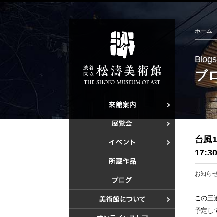
ホーム
Blogs
ブ
ご利用案内
アクセス
開催中の展
台風
これからの
これからの
17:3
過去の展覧
美術教室
お知ら
過去のイベ
この三
設計者 白
予定し
建設計画か