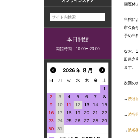
画運休
美術館概要
事業記録
当館に
市久保
予め当
本日開館
開館時間 10:00〜20:00
なお、
田昌之
ます。
次回の
→
渋谷
→
渋谷
→
渋谷