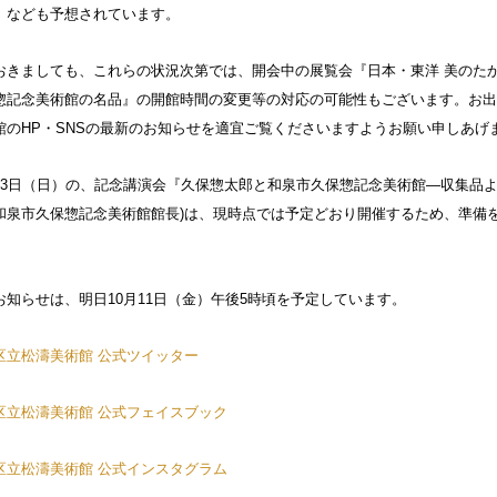
」なども予想されています。
おきましても、これらの状況次第では、開会中の展覧会『日本・東洋 美のた
惣記念美術館の名品』の開館時間の変更等の対応の可能性もございます。お出
館のHP・SNSの最新のお知らせを適宜ご覧くださいますようお願い申しあげ
13日（日）の、記念講演会『久保惣太郎と和泉市久保惣記念美術館―収集品よ
和泉市久保惣記念美術館館長)は、現時点では予定どおり開催するため、準備
お知らせは、明日10月11日（金）午後5時頃を予定しています。
区立松濤美術館 公式ツイッター
区立松濤美術館 公式フェイスブック
区立松濤美術館 公式インスタグラム