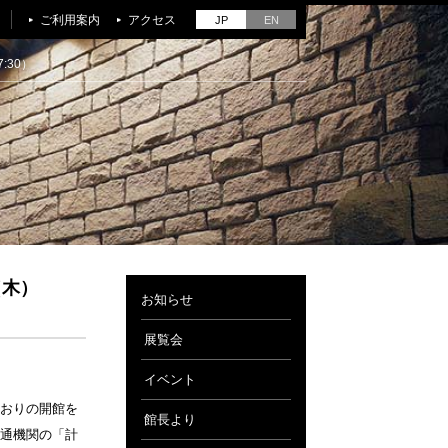
ご利用案内
アクセス
JP
EN
:30）
（木）
お知らせ
展覧会
イベント
おりの開館を
館長より
通機関の「計