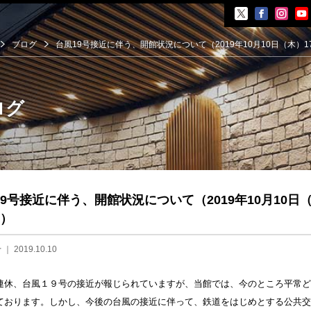
ブログ
台風19号接近に伴う、開館状況について（2019年10月10日（木）17
ログ
覧会
19号接近に伴う、開館状況について（2019年10月10日
展覧会
イベント
0）
会
せ
｜ 2019.10.10
ント
連休、台風１９号の接近が報じられていますが、当館では、今のところ平常ど
井晟一
ております。しかし、今後の台風の接近に伴って、鉄道をはじめとする公共交
ら開館まで