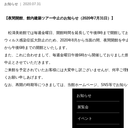
お知らせ
｜ 2020.07.31
【夜間開館、館内建築ツアー中止のお知らせ（2020年7月31日）】
松濤美術館では毎週金曜日、開館時間を延長して午後8時まで開館して
設計者 白井晟一
ウィルス感染症拡大防止のため、2020年8月から当面の間、夜間開館を中
建設計画から開館まで
から午後6時までの開館といたします。
美術館概要
また、これに合わせまして、毎週金曜日午後6時から開催しておりました
事業記録
中止とさせていただきます。
ご来館を予定されていたお客様には大変申し訳ございませんが、何卒ご理
くお願い申しあげます。
なお、再開の時期等につきましては、当館ホームページ、SNS等でお知ら
お知らせ
展覧会
イベント