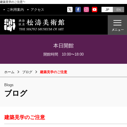
建築見学のご注意">
ご利用案内
アクセス
JP
EN
本日開館
ご利用案内
開館時間 10:00〜18:00
アクセス
ホーム
ブログ
建築見学のご注意
開催中の展覧会
これからの展覧会
Blogs
過去の展覧会
ブログ
これからのイベント
美術教室
建築見学のご注意
過去のイベント