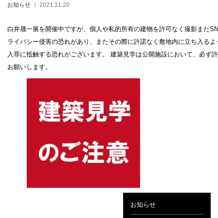
お知らせ
｜ 2021.11.20
白井晟一展を開催中ですが、個人や私的所有の建物を許可なく撮影またSN
ライバシー侵害の恐れがあり、またその際に許諾なく敷地内に立ち入るよ
入罪に抵触する恐れがございます。 建築見学は公開施設において、必ず
設計者 白井晟一
お願いします。
建設計画から開館まで
美術館概要
事業記録
お知らせ