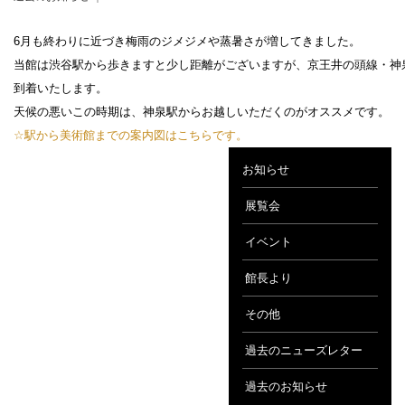
6月も終わりに近づき梅雨のジメジメや蒸暑さが増してきました。
当館は渋谷駅から歩きますと少し距離がございますが、京王井の頭線・神
到着いたします。
設計者 白井晟一
天候の悪いこの時期は、神泉駅からお越しいただくのがオススメです。
建設計画から開館まで
☆駅から美術館までの案内図はこちらです。
美術館概要
お知らせ
事業記録
展覧会
イベント
館長より
その他
過去のニューズレター
過去のお知らせ