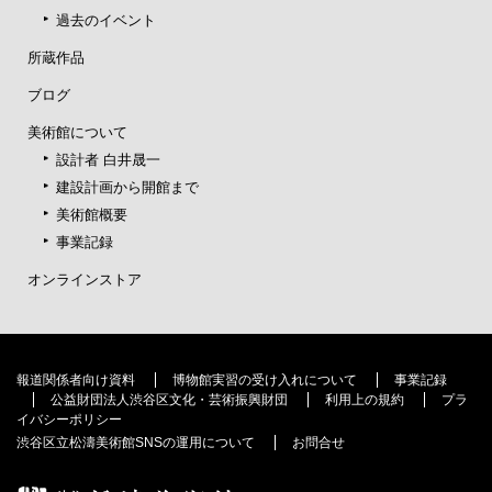
過去のイベント
所蔵作品
ブログ
美術館について
設計者 白井晟一
建設計画から開館まで
美術館概要
事業記録
オンラインストア
報道関係者向け資料
博物館実習の受け入れについて
事業記録
公益財団法人渋谷区文化・芸術振興財団
利用上の規約
プラ
イバシーポリシー
渋谷区立松濤美術館SNSの運用について
お問合せ