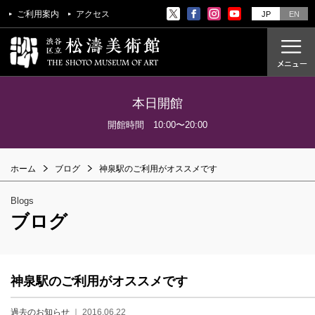
ご利用案内
アクセス
JP
EN
本日開館
ご利用案内
開館時間 10:00〜20:00
アクセス
ホーム
ブログ
神泉駅のご利用がオススメです
開催中の展覧会
これからの展覧会
Blogs
過去の展覧会
ブログ
これからのイベント
美術教室
神泉駅のご利用がオススメです
過去のイベント
過去のお知らせ
｜ 2016.06.22