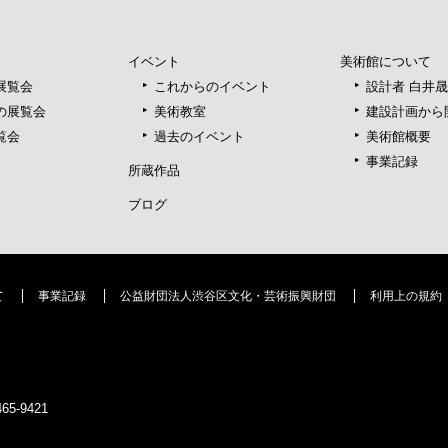
イベント
美術館について
展覧会
これからのイベント
設計者 白井
の展覧会
美術教室
建設計画から
覧会
過去のイベント
美術館概要
事業記録
所蔵作品
ブログ
て
事業記録
公益財団法人渋谷区文化・芸術振興財団
利用上の規約
5-9421