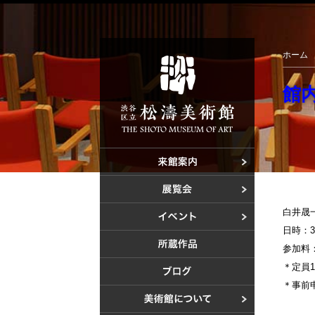
館内建築ツアー">
ホーム
館
ご利用案内
アクセス
開催中の展
これからの
白井晟
これからの
日時：
過去の展覧
美術教室
参加料
過去のイベ
＊定員1
＊事前
設計者 白