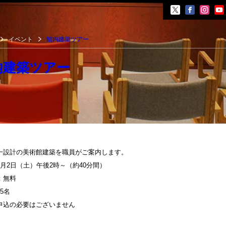
イベント
館内建築ツアー
内建築ツアー
覧会
展覧会
一設計の美術館建築を職員がご案内します。
イベント
3月2日（土）午後2時～（約40分間）
会
：無料
ント
5名
申込の必要はございません
井晟一