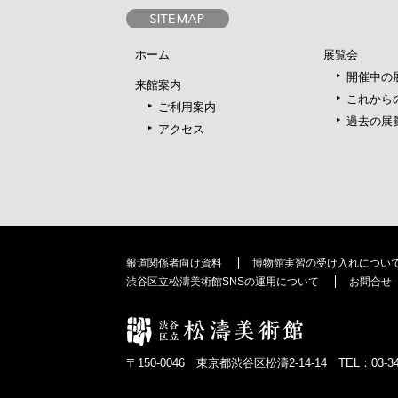
ホーム
展覧会
開催中の
来館案内
これから
ご利用案内
過去の展
アクセス
報道関係者向け資料
博物館実習の受け入れについ
渋谷区立松濤美術館SNSの運用について
お問合せ
〒150-0046 東京都渋谷区松濤2-14-14 TEL：03-346