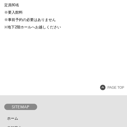
定員80名
※要入館料
※事前予約の必要はありません
※地下2階ホールへお越しください
設計者 白井晟一
建設計画から開館まで
美術館概要
事業記録
PAGE TOP
ホーム