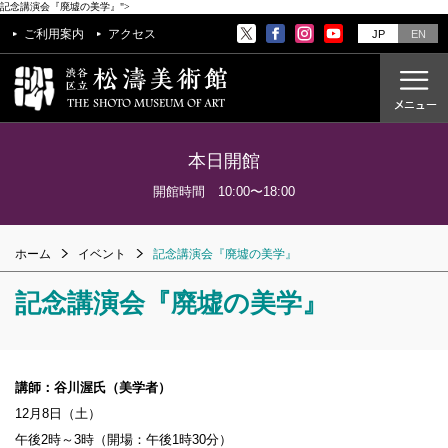
記念講演会『廃墟の美学』">
ご利用案内
アクセス
JP
EN
本日開館
ご利用案内
開館時間 10:00〜18:00
アクセス
ホーム
イベント
記念講演会『廃墟の美学』
開催中の展覧会
これからの展覧会
記念講演会『廃墟の美学』
過去の展覧会
これからのイベント
講師：谷川渥氏（美学者）
美術教室
12月8日（土）
過去のイベント
午後2時～3時（開場：午後1時30分）