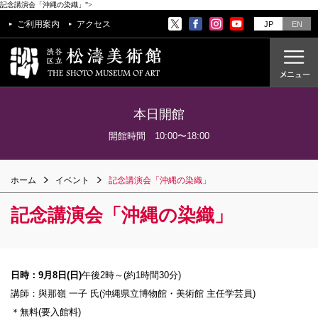
記念講演会「沖縄の染織」">
ご利用案内
アクセス
JP
EN
本日開館
ご利用案内
開館時間 10:00〜18:00
アクセス
ホーム
イベント
記念講演会「沖縄の染織」
開催中の展覧会
これからの展覧会
記念講演会「沖縄の染織」
過去の展覧会
これからのイベント
日時：9月8日(日)
午後2時～(約1時間30分)
美術教室
講師：與那嶺 一子 氏(沖縄県立博物館・美術館 主任学芸員)
過去のイベント
＊無料(要入館料)