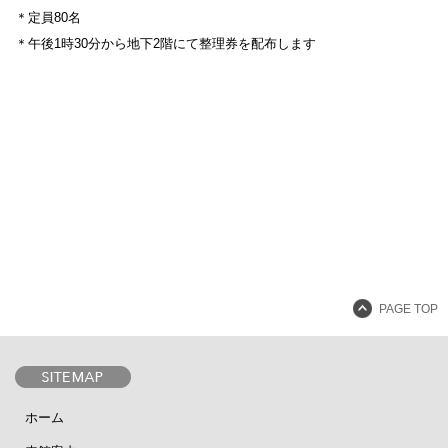
＊定員80名
＊午後1時30分から地下2階にて整理券を配布します
設計者 白井晟一
建設計画から開館まで
美術館概要
事業記録
PAGE TOP
ホーム