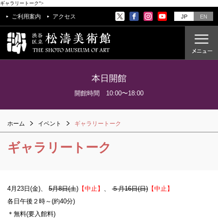
ギャラリートーク">
ご利用案内
アクセス
JP
EN
本日開館
ご利用案内
開館時間 10:00〜18:00
アクセス
ホーム
イベント
ギャラリートーク
開催中の展覧会
これからの展覧会
ギャラリートーク
過去の展覧会
これからのイベント
4月23日(金)、
5月8日(土
)
【中止】
、
５月16日(日)
【中止】
美術教室
各日午後２時～(約40分)
過去のイベント
＊無料(要入館料)