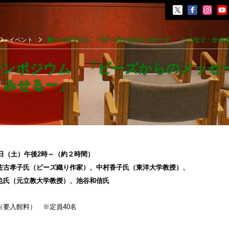
イベント
❷シンポジウム 「ビーズからのメッセージ ーつなぐ・かざ
シンポジウム 「ビーズからのメッ
・みせるー」
覧会
展覧会
0日（土）午後2時～（約２時間）
イベント
佐古孝子氏（ビーズ織り作家）、中村香子氏（東洋大学教授）、
会
也氏（元立教大学教授）、池谷和信氏
ント
（要入館料） ※定員40名
井晟一