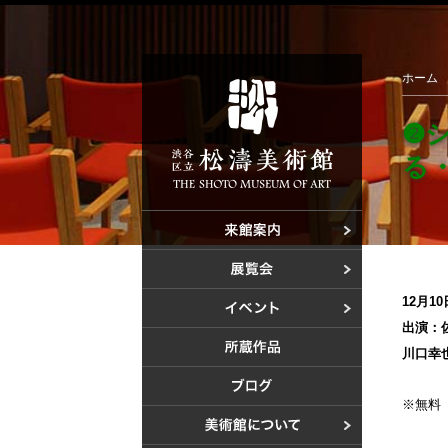
❷シンポジウム 「ビーズからのメッセージ ーつなぐ・かざる・みせるー」">
ホーム
❷
る
ご利用案内
アクセス
開催中の展
これからの
12月1
これからの
出演：
過去の展覧
美術教室
川口幸
過去のイベ
※無料
設計者 白