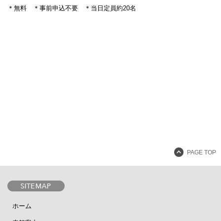
＊無料 ＊事前申込不要 ＊当日定員約20名
設計者 白井晟一
建設計画から開館まで
美術館概要
事業記録
PAGE TOP
ホーム