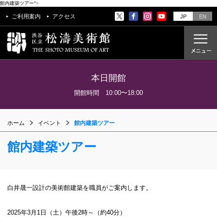
館内建築ツアー">
ご利用案内
アクセス
JP
EN
本日開館
ご利用案内
開館時間 10:00〜18:00
アクセス
ホーム
イベント
館内建築ツアー
開催中の展覧会
これからの展覧会
館内建築ツアー
過去の展覧会
これからのイベント
白井晟一設計の美術館建築を職員がご案内します。
美術教室
過去のイベント
2025年3月1日（土）午後2時～（約40分）