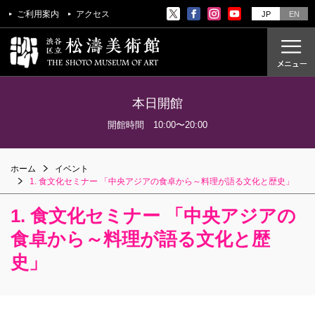
ご利用案内
アクセス
JP
EN
本日開館
ご利用案内
開館時間 10:00〜20:00
アクセス
ホーム
イベント
開催中の展覧会
1. 食文化セミナー 「中央アジアの食卓から～料理が語る文化と歴史」
これからの展覧会
1. 食文化セミナー 「中央アジアの
過去の展覧会
食卓から～料理が語る文化と歴
史」
これからのイベント
美術教室
過去のイベント