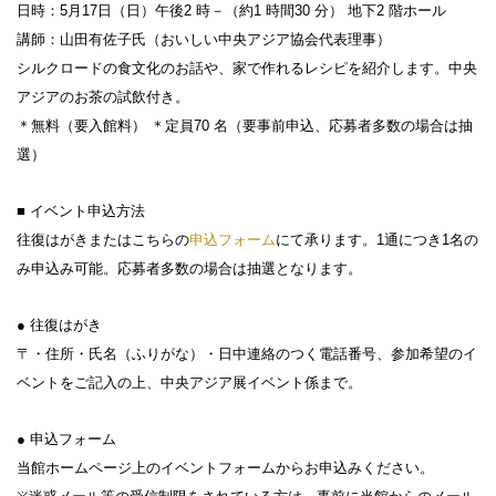
日時：5月17日（日）午後2 時－（約1 時間30 分） 地下2 階ホール
講師：山田有佐子氏（おいしい中央アジア協会代表理事）
シルクロードの食文化のお話や、家で作れるレシピを紹介します。中央
アジアのお茶の試飲付き。
＊無料（要入館料） ＊定員70 名（要事前申込、応募者多数の場合は抽
設計者 白井晟一
選）
建設計画から開館まで
美術館概要
■ イベント申込方法
事業記録
往復はがきまたはこちらの
申込フォーム
にて承ります。1通につき1名の
み申込み可能。応募者多数の場合は抽選となります。
● 往復はがき
〒・住所・氏名（ふりがな）・日中連絡のつく電話番号、参加希望のイ
ベントをご記入の上、中央アジア展イベント係まで。
● 申込フォーム
当館ホームページ上のイベントフォームからお申込みください。