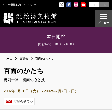
ご利用案内
アクセス
JP
EN
本日開館
ご利用案内
開館時間 10:00〜18:00
アクセス
ホーム
展覧会
百面のかたち
開催中の展覧会
百面のかたち
これからの展覧会
過去の展覧会
橋岡一路 能面の心と技
2002年5月28日（火）～2002年7月7日（日）
これからのイベント
美術教室
展覧会チラシ
過去のイベント