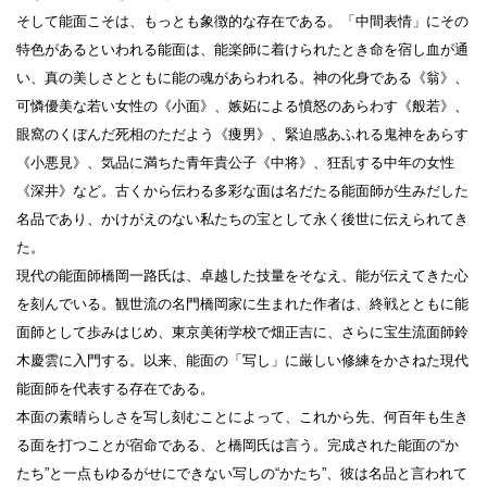
そして能面こそは、もっとも象徴的な存在である。「中間表情」にその
特色があるといわれる能面は、能楽師に着けられたとき命を宿し血が通
い、真の美しさとともに能の魂があらわれる。神の化身である《翁》、
可憐優美な若い女性の《小面》、嫉妬による憤怒のあらわす《般若》、
眼窩のくぼんだ死相のただよう《痩男》、緊迫感あふれる鬼神をあらす
《小悪見》、気品に満ちた青年貴公子《中将》、狂乱する中年の女性
《深井》など。古くから伝わる多彩な面は名だたる能面師が生みだした
名品であり、かけがえのない私たちの宝として永く後世に伝えられてき
た。
現代の能面師橋岡一路氏は、卓越した技量をそなえ、能が伝えてきた心
を刻んでいる。観世流の名門橋岡家に生まれた作者は、終戦とともに能
面師として歩みはじめ、東京美術学校で畑正吉に、さらに宝生流面師鈴
木慶雲に入門する。以来、能面の「写し」に厳しい修練をかさねた現代
能面師を代表する存在である。
本面の素晴らしさを写し刻むことによって、これから先、何百年も生き
る面を打つことが宿命である、と橋岡氏は言う。完成された能面の“か
たち”と一点もゆるがせにできない写しの“かたち”、彼は名品と言われて