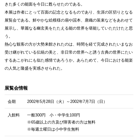
きた多くの能面を今日に甦らせたのである。
本展は作者にとって百面の記念となるものであり、生涯の区切りとなる
展覧会である。鮮やかな絵模様の扇や謡本、唐織の装束などをあわせて
展示し、華麗なる幽玄美をたたえる能の世界を堪能していただけたと思
う。
熱心な観客の方が大勢来館されたのは、時間を経て完成されたいまなお
受け継がれている伝統の美と、非日常の世界へと誘う古典の世界にたい
するあこがれにも似た感情であろうか。あらためて、今日における能楽
の人気と隆盛を実感させられた。
展覧会情報
会期
2002年5月28日（火）～2002年7月7日（日）
入館料
一般300円 小・中学生100円
※65歳以上の方及び障害者の方は無料
※毎週土曜日は小中学生無料