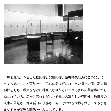
設計者 白井晟一
建設計画から開館まで
美術館概要
事業記録
『風姿花伝』を著した世阿弥と父観阿弥、室町時代初期にこの父子によ
って大成され、六百年をへて現代に受け継がれてきた日本の能。深い精
神性をもち、厳粛ななかに神秘的な幽玄といわれる独特の美意識につら
ぬかれている。老松と若竹を配した能舞台の凛とした空間性、唐織りの
装束の華厳さ、舞や謡曲の優雅さ、能には豊穣な世界を醸し出すさまざ
まな要素が緊密な関係を生み出している。