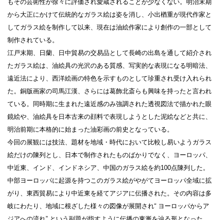
もその芸術性が徐々に評価され愛蔵されることが少なくない。明治末期
から大正にかけて伝統的なガラス絵は姿を消し、小出楢重が現代作家と
してガラス絵を制作して以来、現在は油絵作家により創作の一部として
制作されている。
江戸末期、日蘭、日中貿易の交易品として長崎の出島を通して紹介され
たガラス絵は、油絵具の光沢のある質感、写実的な表現になる明暗法、
遠近法により、西洋絵画の特色を示すものとして珍重され受け入れられ
た。銅版画家の司馬江漢、さらには葛飾北斎らも興味を持ったと言われ
ている。同時期に生まれた遠近感のみ強調された透視図法で描かれた眼
鏡絵や、油絵具を日本古来の顔料で表現しようとした泥絵などと共に、
明治前期に本格的に始まった油彩画の前史となっている。
今回の展観には技法、題材を地域・時代において比較し易いようガラス
絵だけの陳列とし、日本で制作されたものばかりでなく、ヨーロッパ、
中近東、インド、インドネシア、中国のガラス絵を約100点陳列した。
中部ヨーロッパに起源を持つこのガラス絵がやがてヨーロッパ全域に拡
がり、東西貿易により中近東を経てアジアに伝播された。その内容は多
岐にわたり、地域に根ざした様々の図像が展開され“ ヨーロッパからア
ジアへの流れ” という副題が指すように伝播の東漸を辿る形となった。