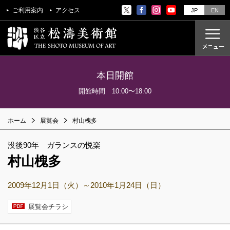
ご利用案内
アクセス
JP
EN
本日開館
ご利用案内
開館時間 10:00〜18:00
アクセス
ホーム
展覧会
村山槐多
開催中の展覧会
これからの展覧会
没後90年 ガランスの悦楽
過去の展覧会
村山槐多
2009年12月1日（火）～2010年1月24日（日）
これからのイベント
美術教室
展覧会チラシ
過去のイベント