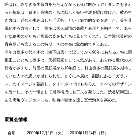
呼ばれ、みなぎる生命力をたたえながらも死に向かうデカダンスをまと
った槐多は、貧困と宿痾のうちに烈しく短い生涯を駆け抜けた。彼の生
き方は、近代が生み出した「夭折」という魅力的な姿を遺した。美を具
現化する方法として、槐多は個人感情の発露と表現とを融合して、あら
たな絵画のかたちと画家の姿を私たちに見せてくれた。日本近代美術の
青春期とも言えるこの時期、その存在は象徴的でさえある。
今年は槐多が代々木の〈鐘下山房〉で没してから90年にあたる。特に関
根正二とともに槐多は、夭折画家として人気があり、あらゆる世代の来
館者がみえた。前回の回顧展から10年経て、村山槐多の回顧展を期待し
ていた人々の思いが感じられた。とくに本展は、副題にある「ガラン
ス」のイメージを強調し、タイトルロゴはもちろん、すべてのデザイン
を統一し、その一環として展示構成にも工夫を凝らした。渋谷駅周辺に
ある街角ヴィジョンにも、独自の画像を流し宣伝効果を高めた。
展覧会情報
会期
2009年12月1日（火）～2010年1月24日（日）