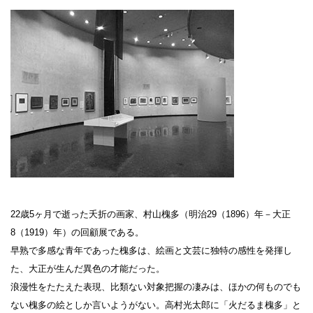
設計者 白井晟一
建設計画から開館まで
美術館概要
事業記録
22歳5ヶ月で逝った夭折の画家、村山槐多（明治29（1896）年－大正
8（1919）年）の回顧展である。
早熟で多感な青年であった槐多は、絵画と文芸に独特の感性を発揮し
た、大正が生んだ異色の才能だった。
浪漫性をたたえた表現、比類ない対象把握の凄みは、ほかの何ものでも
ない槐多の絵としか言いようがない。高村光太郎に「火だるま槐多」と