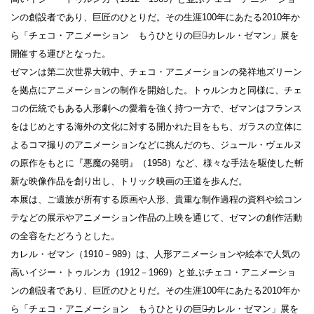
ンの創設者であり、巨匠のひとりだ。その生涯100年にあたる2010年か
ら「チェコ・アニメーション もうひとりの巨匠̶カレル・ゼマン」展を
開催する運びとなった。
ゼマンは第二次世界大戦中、チェコ・アニメーションの発祥地ズリーン
を拠点にアニメーションの制作を開始した。トゥルンカと同様に、チェ
コの伝統でもある人形劇への愛着を強く持つ一方で、ゼマンはフランス
をはじめとする海外の文化に対する開かれた目をもち、ガラスの立体に
よるコマ撮りのアニメーションなどに挑んだのち、ジュール・ヴェルヌ
の原作をもとに『悪魔の発明』（1958）など、様々な手法を駆使した斬
新な映像作品を創り出し、トリック映画の王道を歩んだ。
本展は、ご遺族が所有する原画や人形、貴重な制作過程の資料や絵コン
テなどの展示やアニメーション作品の上映を通じて、ゼマンの創作活動
の全容をたどろうとした。
カレル・ゼマン（1910－989）は、人形アニメーションや絵本で人気の
高いイジー・トゥルンカ（1912－1969）と並ぶチェコ・アニメーショ
ンの創設者であり、巨匠のひとりだ。その生涯100年にあたる2010年か
ら「チェコ・アニメーション もうひとりの巨匠̶カレル・ゼマン」展を