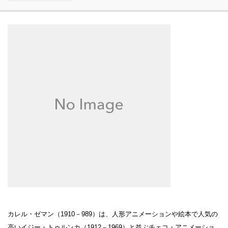
設計者 白井晟一
建設計画から開館まで
美術館概要
事業記録
カレル・ゼマン（1910－989）は、人形アニメーションや絵本で人気の
高いイジー・トゥルンカ（1912－1969）と並ぶチェコ・アニメーショ