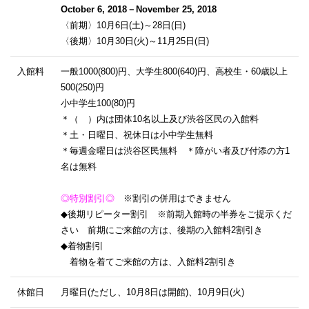
October 6, 2018－November 25, 2018
〈前期〉10月6日(土)～28日(日)
〈後期〉10月30日(火)～11月25日(日)
入館料
一般1000(800)円、大学生800(640)円、高校生・60歳以上
500(250)円
小中学生100(80)円
＊（ ）内は団体10名以上及び渋谷区民の入館料
＊土・日曜日、祝休日は小中学生無料
＊毎週金曜日は渋谷区民無料 ＊障がい者及び付添の方1
名は無料
◎特別割引◎
※割引の併用はできません
◆後期リピーター割引 ※前期入館時の半券をご提示くだ
さい 前期にご来館の方は、後期の入館料2割引き
◆着物割引
着物を着てご来館の方は、入館料2割引き
休館日
月曜日(ただし、10月8日は開館)、10月9日(火)