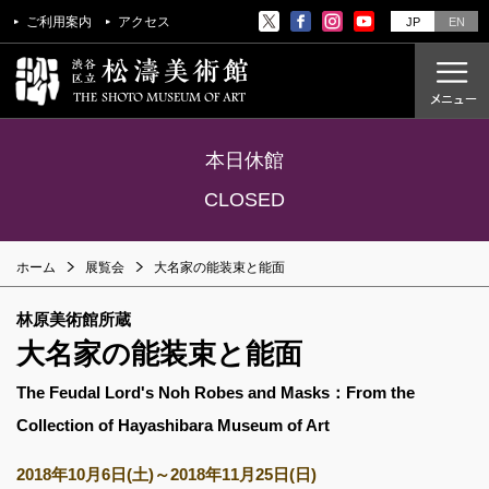
ご利用案内
アクセス
JP
EN
本日休館
ご利用案内
CLOSED
アクセス
ホーム
展覧会
大名家の能装束と能面
開催中の展覧会
これからの展覧会
林原美術館所蔵
過去の展覧会
大名家の能装束と能面
The Feudal Lord's Noh Robes and Masks：From the
これからのイベント
Collection of Hayashibara Museum of Art
美術教室
過去のイベント
2018年10月6日(土)～2018年11月25日(日)