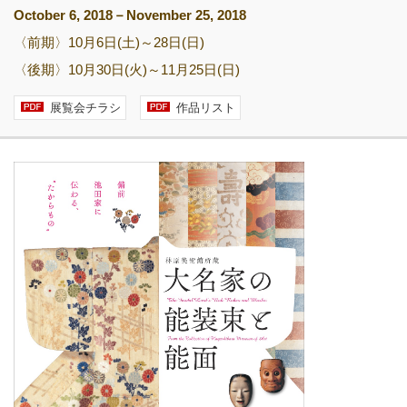
October 6, 2018－November 25, 2018
〈前期〉10月6日(土)～28日(日)
〈後期〉10月30日(火)～11月25日(日)
設計者 白井晟一
展覧会チラシ
作品リスト
建設計画から開館まで
美術館概要
事業記録