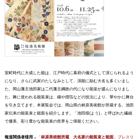
室町時代に大成した能は、江戸時代に幕府の儀式として演じられるよう
になり、さらに武家のたしなみとして、演能に励む大名も多くいまし
た。岡山藩主池田家は二代藩主綱政の代になり能楽が盛んになりまし
た。舞に使われる能装束は、織や摺箔などの技法により、華やかに舞台
を引き立てます。本展覧会では、岡山県の林原美術館が所蔵する、池田
家伝来の能装束と能面を紹介します。「池田様(よう)」と呼ばれた繊細
で優美、彩り豊かな能装束の世界をご堪能ください。
報道関係者様用
→
「
林原美術館所蔵 大名家の能装束と能面
」プレスリ