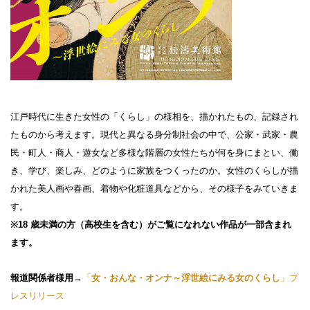
江戸時代に生きた女性の「くらし」の様相を、描かれたもの、記録され
たものから考えます。現代と異なる身分制社会の中で、公家・武家・農
民・町人・商人・遊女など多様な階層の女性たちが何を身にまとい、働
き、学び、楽しみ、どのように家族をつくったのか。女性のくらしが描
かれた美人画や春画、着物や化粧道具などから、その様子をみていきま
す。
※18 歳未満の方（高校生を含む）がご覧になれない作品が一部含まれ
ます。
報道関係者様用
→
「
女・おんな・オンナ～浮世絵にみる女のくらし
」プ
レスリリース