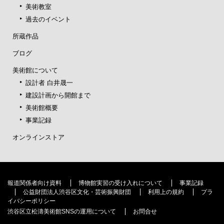
美術教室
過去のイベント
所蔵作品
ブログ
美術館について
設計者 白井晟一
建設計画から開館まで
美術館概要
事業記録
オンラインストア
報道関係者向け資料
博物館実習の受け入れについて
事業記録
公益財団法人渋谷区文化・芸術振興財団
利用上の規約
プラ
イバシーポリシー
渋谷区立松濤美術館SNSの運用について
お問合せ