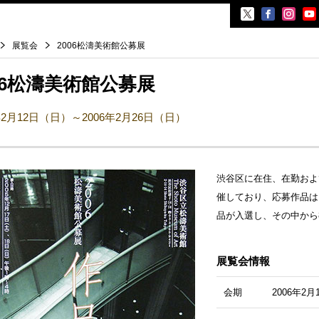
展覧会
2006松濤美術館公募展
06松濤美術館公募展
年2月12日（日）～2006年2月26日（日）
渋谷区に在住、在勤およ
覧会
催しており、応募作品は1
展覧会
イベント
品が入選し、その中から
会
ント
展覧会情報
井晟一
会期
2006年2
ら開館まで