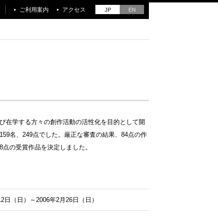
ご利用案内
アクセス
JP
EN
び在学する方々の創作活動の活性化を目的として開
59名、249点でした。厳正な審査の結果、84点の作
8点の受賞作品を決定しました。
月12日（日）～2006年2月26日（日）