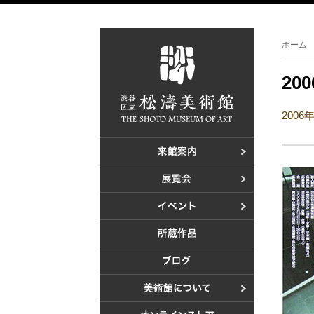
ホーム
20
2006
ご利用案内
アクセス
開催中の展
これからの
これからの
過去の展覧
美術教室
過去のイベ
設計者 白
建設計画か