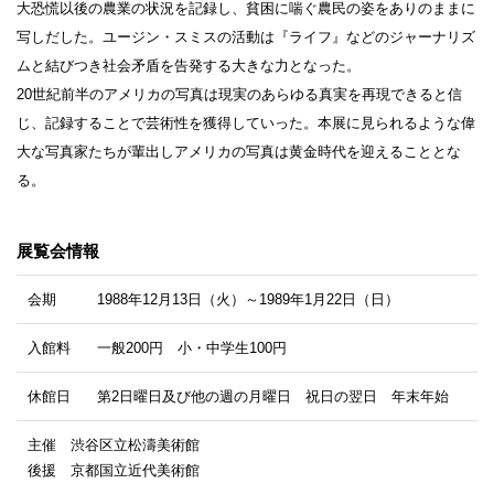
大恐慌以後の農業の状況を記録し、貧困に喘ぐ農民の姿をありのままに
写しだした。ユージン・スミスの活動は『ライフ』などのジャーナリズ
ムと結びつき社会矛盾を告発する大きな力となった。
20世紀前半のアメリカの写真は現実のあらゆる真実を再現できると信
じ、記録することで芸術性を獲得していった。本展に見られるような偉
大な写真家たちが輩出しアメリカの写真は黄金時代を迎えることとな
る。
展覧会情報
会期
1988年12月13日（火）～1989年1月22日（日）
入館料
一般200円 小・中学生100円
休館日
第2日曜日及び他の週の月曜日 祝日の翌日 年末年始
主催 渋谷区立松濤美術館
後援 京都国立近代美術館