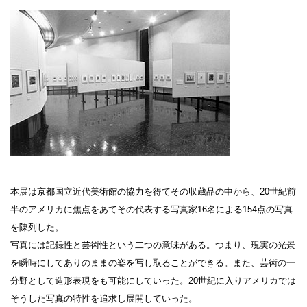
設計者 白井晟一
建設計画から開館まで
美術館概要
事業記録
本展は京都国立近代美術館の協力を得てその収蔵品の中から、20世紀前
半のアメリカに焦点をあてその代表する写真家16名による154点の写真
を陳列した。
写真には記録性と芸術性という二つの意味がある。つまり、現実の光景
を瞬時にしてありのままの姿を写し取ることができる。また、芸術の一
分野として造形表現をも可能にしていった。20世紀に入りアメリカでは
そうした写真の特性を追求し展開していった。