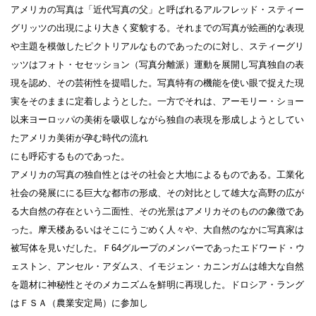
アメリカの写真は「近代写真の父」と呼ばれるアルフレッド・スティー
グリッツの出現により大きく変貌する。それまでの写真が絵画的な表現
や主題を模倣したピクトリアルなものであったのに対し、スティーグリ
ッツはフォト・セセッション（写真分離派）運動を展開し写真独自の表
現を認め、その芸術性を提唱した。写真特有の機能を使い眼で捉えた現
実をそのままに定着しようとした。一方でそれは、アーモリー・ショー
以来ヨーロッパの美術を吸収しながら独自の表現を形成しようとしてい
たアメリカ美術が孕む時代の流れ
にも呼応するものであった。
アメリカの写真の独自性とはその社会と大地によるものである。工業化
社会の発展ににる巨大な都市の形成、その対比として雄大な高野の広が
る大自然の存在という二面性、その光景はアメリカそのものの象徴であ
った。摩天楼あるいはそこにうごめく人々や、大自然のなかに写真家は
被写体を見いだした。Ｆ64グループのメンバーであったエドワード・ウ
ェストン、アンセル・アダムス、イモジェン・カニンガムは雄大な自然
を題材に神秘性とそのメカニズムを鮮明に再現した。ドロシア・ラング
はＦＳＡ（農業安定局）に参加し