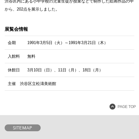
渋谷区内にある小中学校の児童生徒が授業などで制作した絵画作品の中
から、202点を展示しました。
展覧会情報
会期
1991年3月5日（火）～1991年3月21日（木）
入館料
無料
休館日
3月10日（日）、11日（月）、18日（月）
主催 渋谷区立松濤美術館
PAGE TOP